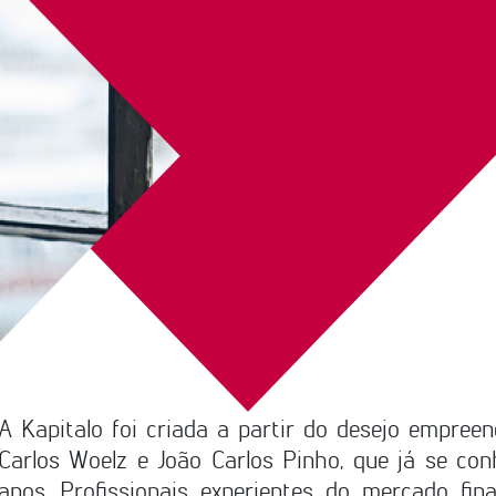
Por esse motivo, crescer com responsabilidade é parte
fundamental da nossa estratégia.
A Kapitalo foi criada a partir do desejo empree
Carlos Woelz e João Carlos Pinho, que já se co
anos. Profissionais experientes do mercado fin