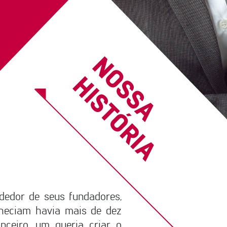
N
O
S
S
A
I
S
T
Ó
R
I
H
A
ndedor de seus fundadores,
nheciam havia mais de dez
anceiro, um queria criar o