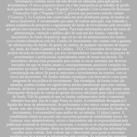
informações contidas nesse site não devem ser utilizadas para aplicações e
investimentos. O único propósito desse site é dar transparência ao trabalho de gestão
da Kapitalo Investimentos Ltda. (“Kapitalo”) e a Kapitalo Ciclo Gestora De Recursos
Financeiros Ltda. (“Kapitalo Ciclo”), gestoras que possuem controle comum
(“Gestoras”). As Gestoras não comercializa me nem distribuem quotas de fundos ou
ativos financeiros. É recomendado que antes de realizar aplicação, seja realizada a
leitura cuidadosa do prospecto e regulamento do fundo de investimento pelo investidor
ao aplicar seus recursos em nossos fundos. Para mais informações acerca das taxas de
administração, cotização e público-alvo de cada um dos fundos, consulte os
documentos do fundo disponíveis aqui ou no site da administradora dos fundos
(www.bradescobemdtvm.com.br). Fundos de Investimento não contam com a garantia
do administrador do fundo, do gestor da carteira, de qualquer mecanismo de seguro
ou, ainda, do Fundo Garantidor de Créditos – FGC. O investidor deve tomar sua
própria decisão de investimento, por isso recomendamos consultar aos assessores de
investimentos e profissionais especializados antes de tomar sua decisão. Os
investidores devem estar preparados para aceitar os riscos inerentes aos diversos
mercados em que os fundos atuam e, consequentemente, possíveis variações no
patrimônio investido. Os Fundos apresentados podem estar expostos a significativa
concentração em ativos de poucos emissores e investimentos no exterior, com os
riscos daí decorrentes. Os fundos utilizam estratégias com derivativos como parte
integrante de sua política de investimento. Tais estratégias, da forma como são
adotadas, podem resultar em significativas perdas patrimoniais para seus cotistas,
podendo, inclusive, acarretar tanto perdas superiores ao capital aplicado, quanto uma
consequente obrigação do cotista de aportar recursos adicionais para cobrir o prejuízo
do fundo. Não há garantia de que os fundos multimercados terão o tratamento
tributário buscado, seja de Longo Prazo ou Ações. A rentabilidade divulgada já é
líquida das taxas de administração, de performance e dos outros custos pertinentes ao
fundo, mas não é líquida de impostos. Para avaliação da performance do fundo de
investimento, é recomendável uma análise de, no mínimo, 12 (doze) meses. A
rentabilidade obtida no passado não representa garantia de rentabilidade futura. As
Gestoras, seus administradores, sócios e funcionários não se responsabilizam pela
publicação acidental de informações incorretas, e isentam-se de responsabilidade sobre
quaisquer danos resultantes direta ou indiretamente da utilização das informações
contidas neste website. Este website não é direcionado para quem se encontrar
proibido por lei a acessar as informações nele contidas. As informações presentes