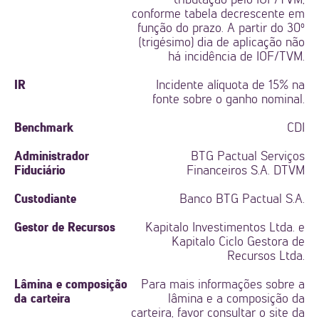
tributação pelo IOF/TVM,
conforme tabela decrescente em
função do prazo. A partir do 30º
(trigésimo) dia de aplicação não
há incidência de IOF/TVM.
IR
Incidente alíquota de 15% na
fonte sobre o ganho nominal.
Benchmark
CDI
Administrador
BTG Pactual Serviços
Fiduciário
Financeiros S.A. DTVM
Custodiante
Banco BTG Pactual S.A.
Gestor de Recursos
Kapitalo Investimentos Ltda. e
Kapitalo Ciclo Gestora de
Recursos Ltda.
Lâmina e composição
Para mais informações sobre a
da carteira
lâmina e a composição da
carteira, favor consultar o site da