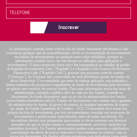
Inscrever
As informações contidas neste website são de caráter meramente informativo e não
constituem qualquer tipo de aconselhamento, oferta ou recomendação de investimentos
em fundos de investimentos ou qualquer outro valor mobiliário, portanto as
informações contidas nesse site não devem ser utilizadas para aplicações e
investimentos. O único propósito desse site é dar transparência ao trabalho de gestão
da Kapitalo Investimentos Ltda. (“Kapitalo”) e a Kapitalo Ciclo Gestora De Recursos
Financeiros Ltda. (“Kapitalo Ciclo”), gestoras que possuem controle comum
(“Gestoras”). As Gestoras não comercializa me nem distribuem quotas de fundos ou
ativos financeiros. É recomendado que antes de realizar aplicação, seja realizada a
leitura cuidadosa do prospecto e regulamento do fundo de investimento pelo investidor
ao aplicar seus recursos em nossos fundos. Para mais informações acerca das taxas de
administração, cotização e público-alvo de cada um dos fundos, consulte os
documentos do fundo disponíveis aqui ou no site da administradora dos fundos
(www.bradescobemdtvm.com.br). Fundos de Investimento não contam com a garantia
do administrador do fundo, do gestor da carteira, de qualquer mecanismo de seguro
ou, ainda, do Fundo Garantidor de Créditos – FGC. O investidor deve tomar sua
própria decisão de investimento, por isso recomendamos consultar aos assessores de
investimentos e profissionais especializados antes de tomar sua decisão. Os
investidores devem estar preparados para aceitar os riscos inerentes aos diversos
mercados em que os fundos atuam e, consequentemente, possíveis variações no
patrimônio investido. Os Fundos apresentados podem estar expostos a significativa
concentração em ativos de poucos emissores e investimentos no exterior, com os
riscos daí decorrentes. Os fundos utilizam estratégias com derivativos como parte