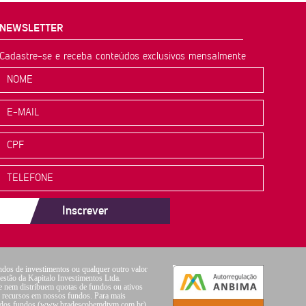
NEWSLETTER
Cadastre-se e receba conteúdos exclusivos mensalmente
Inscrever
ndos de investimentos ou qualquer outro valor
gestão da Kapitalo Investimentos Ltda.
e nem distribuem quotas de fundos ou ativos
us recursos em nossos fundos. Para mais
ora dos fundos (www.bradescobemdtvm.com.br).