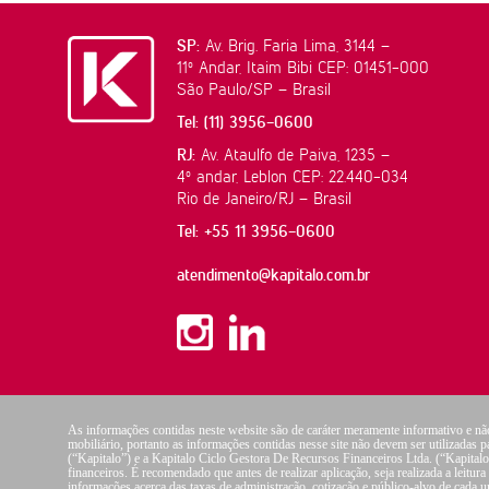
SP:
Av. Brig. Faria Lima, 3144 –
11º Andar, Itaim Bibi CEP: 01451-000
São Paulo/SP – Brasil
Tel: (11) 3956-0600
RJ:
Av. Ataulfo de Paiva, 1235 –
4º andar, Leblon CEP: 22.440-034
Rio de Janeiro/RJ – Brasil
Tel: +55 11 3956-0600
atendimento@kapitalo.com.br
As informações contidas neste website são de caráter meramente informativo e nã
mobiliário, portanto as informações contidas nesse site não devem ser utilizadas p
(“Kapitalo”) e a Kapitalo Ciclo Gestora De Recursos Financeiros Ltda. (“Kapita
financeiros. É recomendado que antes de realizar aplicação, seja realizada a leit
informações acerca das taxas de administração, cotização e público-alvo de cad