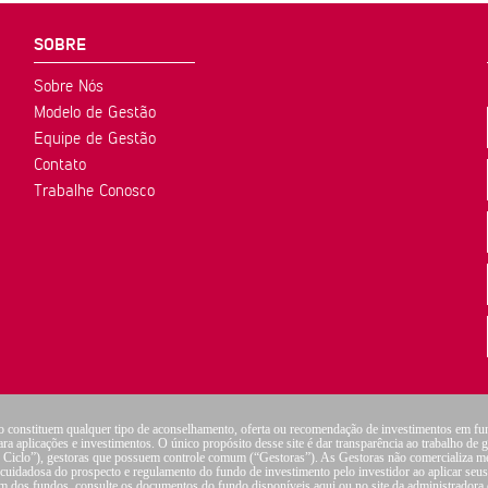
SOBRE
Sobre Nós
Modelo de Gestão
Equipe de Gestão
Contato
Trabalhe Conosco
o constituem qualquer tipo de aconselhamento, oferta ou recomendação de investimentos em fu
ara aplicações e investimentos. O único propósito desse site é dar transparência ao trabalho de 
lo Ciclo”), gestoras que possuem controle comum (“Gestoras”). As Gestoras não comercializa m
ura cuidadosa do prospecto e regulamento do fundo de investimento pelo investidor ao aplicar se
a um dos fundos, consulte os documentos do fundo disponíveis aqui ou no site da administrad