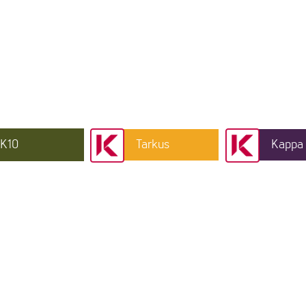
K10
Tarkus
Kappa 