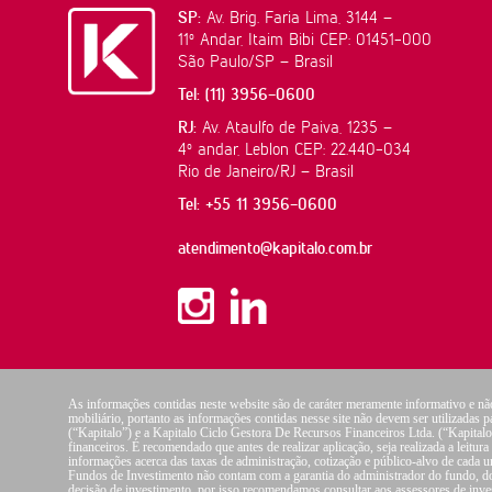
SP:
Av. Brig. Faria Lima, 3144 –
11º Andar, Itaim Bibi CEP: 01451-000
São Paulo/SP – Brasil
Tel: (11) 3956-0600
RJ:
Av. Ataulfo de Paiva, 1235 –
4º andar, Leblon CEP: 22.440-034
Rio de Janeiro/RJ – Brasil
Tel: +55 11 3956-0600
atendimento@kapitalo.com.br
As informações contidas neste website são de caráter meramente informativo e nã
mobiliário, portanto as informações contidas nesse site não devem ser utilizadas p
(“Kapitalo”) e a Kapitalo Ciclo Gestora De Recursos Financeiros Ltda. (“Kapita
financeiros. É recomendado que antes de realizar aplicação, seja realizada a leit
informações acerca das taxas de administração, cotização e público-alvo de cad
Fundos de Investimento não contam com a garantia do administrador do fundo, do
decisão de investimento, por isso recomendamos consultar aos assessores de invest