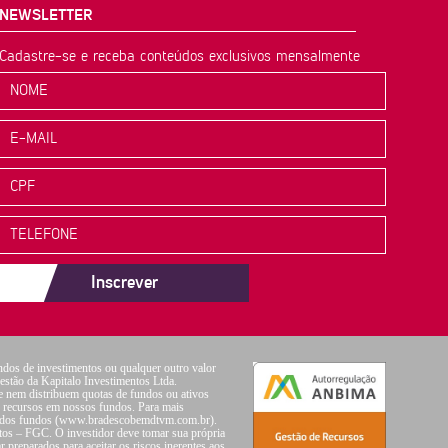
NEWSLETTER
Cadastre-se e receba conteúdos exclusivos mensalmente
Inscrever
ndos de investimentos ou qualquer outro valor
gestão da Kapitalo Investimentos Ltda.
e nem distribuem quotas de fundos ou ativos
us recursos em nossos fundos. Para mais
ora dos fundos (www.bradescobemdtvm.com.br).
tos – FGC. O investidor deve tomar sua própria
 preparados para aceitar os riscos inerentes aos