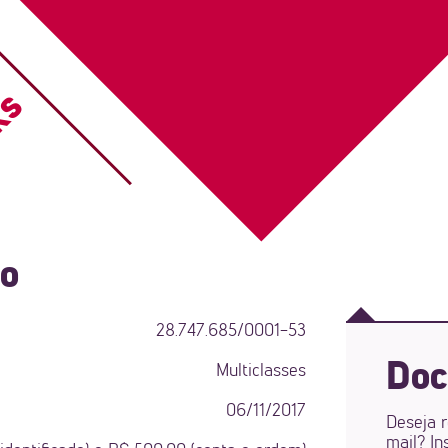
ks
do
28.747.685/0001-53
Doc
Multiclasses
06/11/2017
Deseja 
mail? In