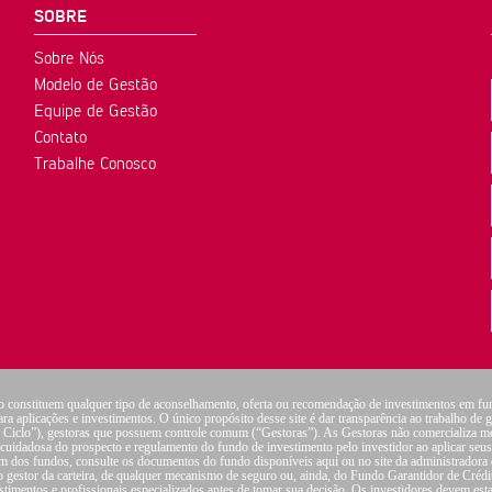
SOBRE
Sobre Nós
Modelo de Gestão
Equipe de Gestão
Contato
Trabalhe Conosco
o constituem qualquer tipo de aconselhamento, oferta ou recomendação de investimentos em fu
ara aplicações e investimentos. O único propósito desse site é dar transparência ao trabalho de 
lo Ciclo”), gestoras que possuem controle comum (“Gestoras”). As Gestoras não comercializa m
ura cuidadosa do prospecto e regulamento do fundo de investimento pelo investidor ao aplicar se
a um dos fundos, consulte os documentos do fundo disponíveis aqui ou no site da administrad
 gestor da carteira, de qualquer mecanismo de seguro ou, ainda, do Fundo Garantidor de Crédi
imentos e profissionais especializados antes de tomar sua decisão. Os investidores devem estar