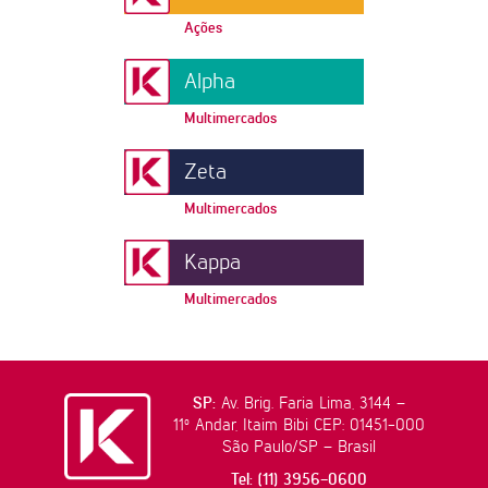
Ações
Alpha
Multimercados
Zeta
Multimercados
Kappa
Multimercados
SP:
Av. Brig. Faria Lima, 3144 –
11º Andar, Itaim Bibi CEP: 01451-000
São Paulo/SP – Brasil
Tel: (11) 3956-0600