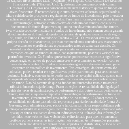
da Kapitalo Investimentos Ltda. (“Kapitalo”) e a Kapitalo Ciclo Gestora De Recursos
Financeiros Ltda. (“Kapitalo Ciclo”), gestoras que possuem controle comum
(“Gestoras”). As Gestoras não comercializa me nem distribuem quotas de fundos ou
ativos financeiros. É recomendado que antes de realizar aplicação, seja realizada a
leitura cuidadosa do prospecto e regulamento do fundo de investimento pelo investidor
ao aplicar seus recursos em nossos fundos. Para mais informações acerca das taxas de
administração, cotização e público-alvo de cada um dos fundos, consulte os
documentos do fundo disponíveis aqui ou no site da administradora dos fundos
(www.bradescobemdtvm.com.br). Fundos de Investimento não contam com a garantia
do administrador do fundo, do gestor da carteira, de qualquer mecanismo de seguro
ou, ainda, do Fundo Garantidor de Créditos – FGC. O investidor deve tomar sua
própria decisão de investimento, por isso recomendamos consultar aos assessores de
investimentos e profissionais especializados antes de tomar sua decisão. Os
investidores devem estar preparados para aceitar os riscos inerentes aos diversos
mercados em que os fundos atuam e, consequentemente, possíveis variações no
patrimônio investido. Os Fundos apresentados podem estar expostos a significativa
concentração em ativos de poucos emissores e investimentos no exterior, com os
riscos daí decorrentes. Os fundos utilizam estratégias com derivativos como parte
integrante de sua política de investimento. Tais estratégias, da forma como são
adotadas, podem resultar em significativas perdas patrimoniais para seus cotistas,
podendo, inclusive, acarretar tanto perdas superiores ao capital aplicado, quanto uma
consequente obrigação do cotista de aportar recursos adicionais para cobrir o prejuízo
do fundo. Não há garantia de que os fundos multimercados terão o tratamento
tributário buscado, seja de Longo Prazo ou Ações. A rentabilidade divulgada já é
líquida das taxas de administração, de performance e dos outros custos pertinentes ao
fundo, mas não é líquida de impostos. Para avaliação da performance do fundo de
investimento, é recomendável uma análise de, no mínimo, 12 (doze) meses. A
rentabilidade obtida no passado não representa garantia de rentabilidade futura. As
Gestoras, seus administradores, sócios e funcionários não se responsabilizam pela
publicação acidental de informações incorretas, e isentam-se de responsabilidade sobre
quaisquer danos resultantes direta ou indiretamente da utilização das informações
contidas neste website. Este website não é direcionado para quem se encontrar
proibido por lei a acessar as informações nele contidas. As informações presentes
nesse website não devem ser reproduzidas, copiadas ou distribuídas, no todo ou em
parte, sem a prévia autorização das Gestoras.