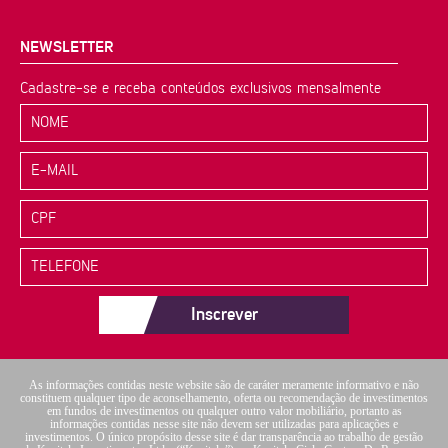
NEWSLETTER
Cadastre-se e receba conteúdos exclusivos mensalmente
Inscrever
As informações contidas neste website são de caráter meramente informativo e não
constituem qualquer tipo de aconselhamento, oferta ou recomendação de investimentos
em fundos de investimentos ou qualquer outro valor mobiliário, portanto as
informações contidas nesse site não devem ser utilizadas para aplicações e
investimentos. O único propósito desse site é dar transparência ao trabalho de gestão