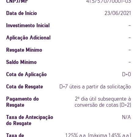
CNPJ/MF
41.575.707/0001-03
Data de Início
23/06/2021
Investimento Inicial
-
Aplicação Adicional
-
Resgate Mínimo
-
Saldo Mínimo
-
Cota de Aplicação
D+0
Cota de Resgate
D+7 úteis a partir da solicitação
Pagamento do
2º dia útil subsequente à
Resgate
conversão de cotas (D+2)
Taxa de Antecipação
N/A
do Resgate
Taxa de
1,25% a.a. (máxima 1,45% a.a.)